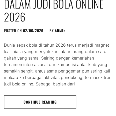
DALAM JUDI BOLA ONLINE
2026
POSTED ON
02/06/2026
BY
ADMIN
Dunia sepak bola di tahun 2026 terus menjadi magnet
luar biasa yang menyatukan jutaan orang dalam satu
gairah yang sama. Seiring dengan kemeriahan
turnamen internasional dan kompetisi antar klub yang
semakin sengit, antusiasme penggemar pun sering kali
meluap ke berbagai aktivitas pendukung, termasuk tren
judi bola online. Sebagai bagian dari
CONTINUE READING