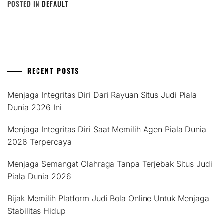
POSTED IN
DEFAULT
RECENT POSTS
Menjaga Integritas Diri Dari Rayuan Situs Judi Piala
Dunia 2026 Ini
Menjaga Integritas Diri Saat Memilih Agen Piala Dunia
2026 Terpercaya
Menjaga Semangat Olahraga Tanpa Terjebak Situs Judi
Piala Dunia 2026
Bijak Memilih Platform Judi Bola Online Untuk Menjaga
Stabilitas Hidup