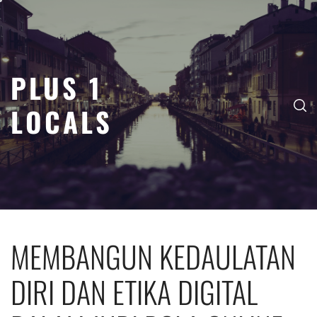
Skip
to
content
PLUS 1
LOCALS
MEMBANGUN KEDAULATAN
DIRI DAN ETIKA DIGITAL