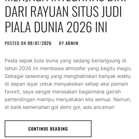
DARI RAYUAN SITUS JUDI
PIALA DUNIA 2026 INI
POSTED ON
09/07/2026
BY
ADMIN
Pesta sepak bola dunia yang sedang berlangsung di
tahun 2026 ini membawa atmosfer yang begitu magis.
Sebagai seseorang yang menghabiskan banyak waktu
di depan layar untuk menyaksikan setiap aksi pemain
favorit, saya sangat merasakan bagaimana gairah
pertandingan mampu menyatukan kita semua. Namun,
di balik kemeriahan gol demi gol, ada ancaman
CONTINUE READING