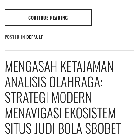
CONTINUE READING
POSTED IN
DEFAULT
MENGASAH KETAJAMAN
ANALISIS OLAHRAGA:
STRATEGI MODERN
MENAVIGASI EKOSISTEM
SITUS JUDI BOLA SBOBET