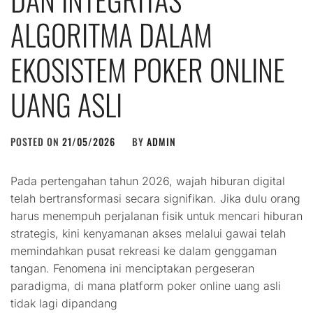
ALGORITMA DALAM
EKOSISTEM POKER ONLINE
UANG ASLI
POSTED ON
21/05/2026
BY
ADMIN
Pada pertengahan tahun 2026, wajah hiburan digital
telah bertransformasi secara signifikan. Jika dulu orang
harus menempuh perjalanan fisik untuk mencari hiburan
strategis, kini kenyamanan akses melalui gawai telah
memindahkan pusat rekreasi ke dalam genggaman
tangan. Fenomena ini menciptakan pergeseran
paradigma, di mana platform poker online uang asli
tidak lagi dipandang