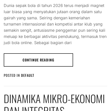
Dunia sepak bola di tahun 2026 terus menjadi magnet
luar biasa yang menyatukan jutaan orang dalam satu
gairah yang sama. Seiring dengan kemeriahan
turnamen internasional dan kompetisi antar klub yang
semakin sengit, antusiasme penggemar pun sering kali
meluap ke berbagai aktivitas pendukung, termasuk tren
judi bola online. Sebagai bagian dari
CONTINUE READING
POSTED IN
DEFAULT
DINAMIKA MIKRO-EKONOMI
DAN INTEGRITAS