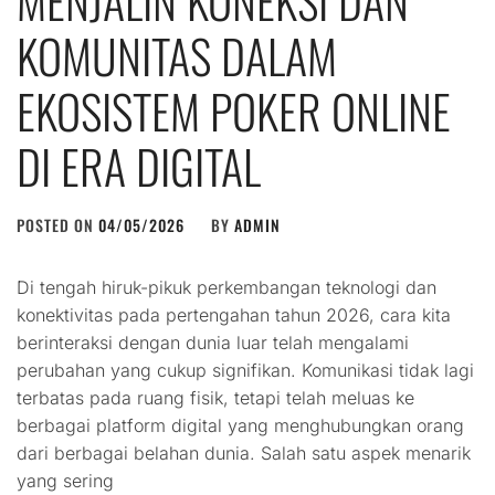
MENJALIN KONEKSI DAN
KOMUNITAS DALAM
EKOSISTEM POKER ONLINE
DI ERA DIGITAL
POSTED ON
04/05/2026
BY
ADMIN
Di tengah hiruk-pikuk perkembangan teknologi dan
konektivitas pada pertengahan tahun 2026, cara kita
berinteraksi dengan dunia luar telah mengalami
perubahan yang cukup signifikan. Komunikasi tidak lagi
terbatas pada ruang fisik, tetapi telah meluas ke
berbagai platform digital yang menghubungkan orang
dari berbagai belahan dunia. Salah satu aspek menarik
yang sering