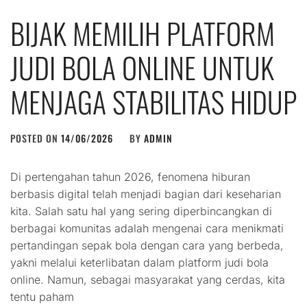
BIJAK MEMILIH PLATFORM
JUDI BOLA ONLINE UNTUK
MENJAGA STABILITAS HIDUP
POSTED ON
14/06/2026
BY
ADMIN
Di pertengahan tahun 2026, fenomena hiburan
berbasis digital telah menjadi bagian dari keseharian
kita. Salah satu hal yang sering diperbincangkan di
berbagai komunitas adalah mengenai cara menikmati
pertandingan sepak bola dengan cara yang berbeda,
yakni melalui keterlibatan dalam platform judi bola
online. Namun, sebagai masyarakat yang cerdas, kita
tentu paham