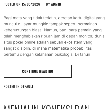
POSTED ON
15/05/2026
BY
ADMIN
Bagi mata yang tidak terlatih, deretan kartu digital yang
muncul di layar mungkin tampak seperti permainan
keberuntungan biasa. Namun, bagi para pemain yang
telah menghabiskan ribuan jam di depan monitor, dunia
situs poker online adalah sebuah ekosistem yang
sangat disiplin, di mana matematika probabilitas
bertemu dengan ketahanan psikologis. Di tahun
CONTINUE READING
POSTED IN
DEFAULT