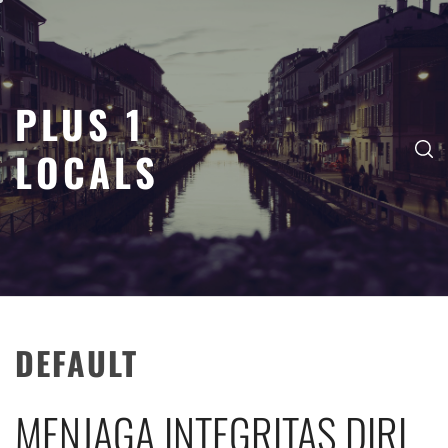
Skip
to
content
PLUS 1
LOCALS
DEFAULT
MENJAGA INTEGRITAS DIRI