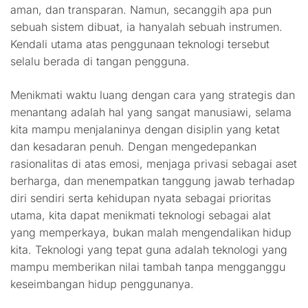
aman, dan transparan. Namun, secanggih apa pun
sebuah sistem dibuat, ia hanyalah sebuah instrumen.
Kendali utama atas penggunaan teknologi tersebut
selalu berada di tangan pengguna.
Menikmati waktu luang dengan cara yang strategis dan
menantang adalah hal yang sangat manusiawi, selama
kita mampu menjalaninya dengan disiplin yang ketat
dan kesadaran penuh. Dengan mengedepankan
rasionalitas di atas emosi, menjaga privasi sebagai aset
berharga, dan menempatkan tanggung jawab terhadap
diri sendiri serta kehidupan nyata sebagai prioritas
utama, kita dapat menikmati teknologi sebagai alat
yang memperkaya, bukan malah mengendalikan hidup
kita. Teknologi yang tepat guna adalah teknologi yang
mampu memberikan nilai tambah tanpa mengganggu
keseimbangan hidup penggunanya.