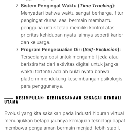
Sistem Pengingat Waktu (
Time Tracking
):
Menyadari bahwa waktu sangat berharga, fitur
pengingat durasi sesi bermain membantu
pengguna untuk tetap memiliki kontrol atas
prioritas kehidupan nyata lainnya seperti karier
dan keluarga.
Program Pengecualian Diri (
Self-Exclusion
):
Tersedianya opsi untuk mengambil jeda atau
beristirahat dari aktivitas digital untuk jangka
waktu tertentu adalah bukti nyata bahwa
platform mendukung keseimbangan psikologis
para penggunanya.
KESIMPULAN: KEBIJAKSANAAN SEBAGAI KENDALI
UTAMA
Evolusi yang kita saksikan pada industri hiburan virtual
menunjukkan betapa jauhnya kemajuan teknologi dapat
membawa pengalaman bermain menjadi lebih stabil,