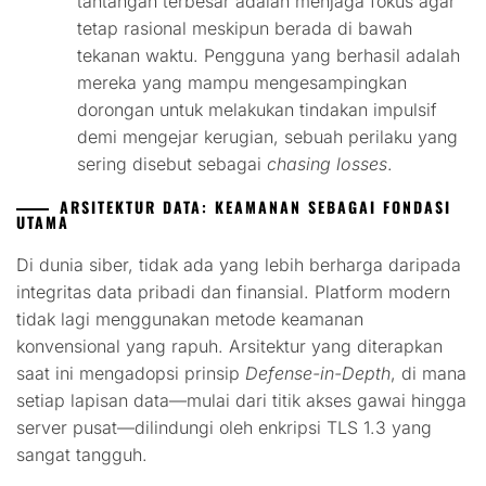
tantangan terbesar adalah menjaga fokus agar
tetap rasional meskipun berada di bawah
tekanan waktu. Pengguna yang berhasil adalah
mereka yang mampu mengesampingkan
dorongan untuk melakukan tindakan impulsif
demi mengejar kerugian, sebuah perilaku yang
sering disebut sebagai
chasing losses
.
ARSITEKTUR DATA: KEAMANAN SEBAGAI FONDASI
UTAMA
Di dunia siber, tidak ada yang lebih berharga daripada
integritas data pribadi dan finansial. Platform modern
tidak lagi menggunakan metode keamanan
konvensional yang rapuh. Arsitektur yang diterapkan
saat ini mengadopsi prinsip
Defense-in-Depth
, di mana
setiap lapisan data—mulai dari titik akses gawai hingga
server pusat—dilindungi oleh enkripsi TLS 1.3 yang
sangat tangguh.